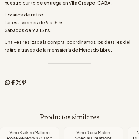
nuestro punto de entrega en Villa Crespo, CABA.
Horarios de retiro:
Lunes a viernes de 9 a 15 hs.
Sábados de 9 a 13 hs.
Una vez realizada la compra, coordinamos los detalles del
retiro a través de la mensajería de Mercado Libre.
Productos similares
Vino Kaiken Malbec
Vino Ruca Malen
Rose Reserva X750cc
Special Creations
Du