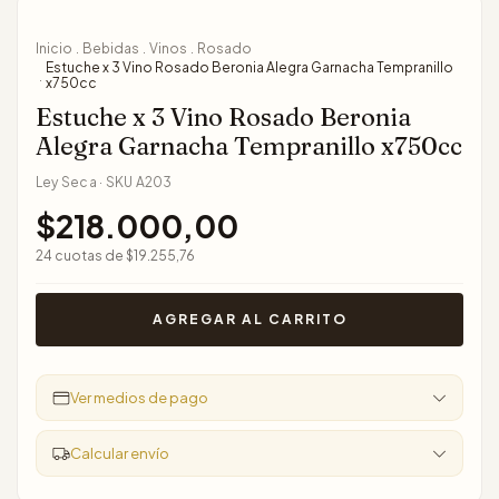
Inicio
Bebidas
Vinos
Rosado
.
.
.
Estuche x 3 Vino Rosado Beronia Alegra Garnacha Tempranillo
.
x750cc
Estuche x 3 Vino Rosado Beronia
Alegra Garnacha Tempranillo x750cc
Ley Seca
·
SKU
A203
$218.000,00
24
cuotas de
$19.255,76
Ver medios de pago
Calcular envío