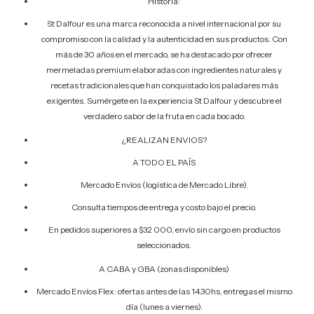
Historia:
St Dalfour es una marca reconocida a nivel internacional por su
compromiso con la calidad y la autenticidad en sus productos. Con
más de 30 años en el mercado, se ha destacado por ofrecer
mermeladas premium elaboradas con ingredientes naturales y
recetas tradicionales que han conquistado los paladares más
exigentes. Sumérgete en la experiencia St Dalfour y descubre el
verdadero sabor de la fruta en cada bocado.
¿REALIZAN ENVIOS?
A TODO EL PAÍS
Mercado Envíos (logística de Mercado Libre).
Consulta tiempos de entrega y costo bajo el precio.
En pedidos superiores a $32 000, envío sin cargo en productos
seleccionados.
A CABA y GBA (zonas disponibles)
Mercado Envíos Flex: ofertas antes de las 14.30hs, entregas el mismo
día (lunes a viernes).