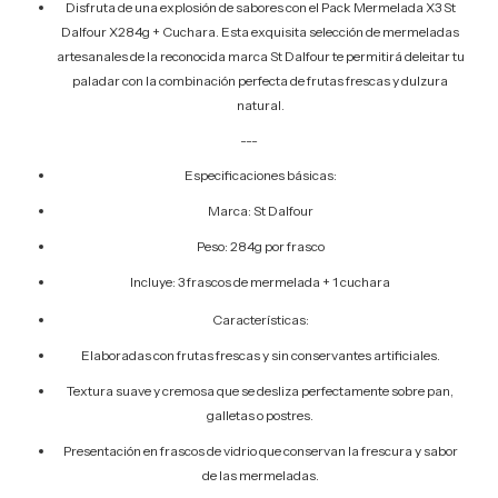
Disfruta de una explosión de sabores con el Pack Mermelada X3 St
Dalfour X284g + Cuchara. Esta exquisita selección de mermeladas
artesanales de la reconocida marca St Dalfour te permitirá deleitar tu
paladar con la combinación perfecta de frutas frescas y dulzura
natural.
---
Especificaciones básicas:
Marca: St Dalfour
Peso: 284g por frasco
Incluye: 3 frascos de mermelada + 1 cuchara
Características:
Elaboradas con frutas frescas y sin conservantes artificiales.
Textura suave y cremosa que se desliza perfectamente sobre pan,
galletas o postres.
Presentación en frascos de vidrio que conservan la frescura y sabor
de las mermeladas.