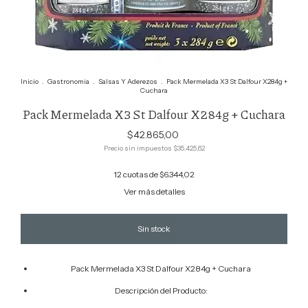
Inicio
.
Gastronomia
.
Salsas Y Aderezos
.
Pack Mermelada X3 St Dalfour X284g +
Cuchara
Pack Mermelada X3 St Dalfour X284g + Cuchara
$42.865,00
Precio sin impuestos
$35.425,62
12
cuotas de
$6.344,02
Ver más detalles
Pack Mermelada X3 St Dalfour X284g + Cuchara
Descripción del Producto: