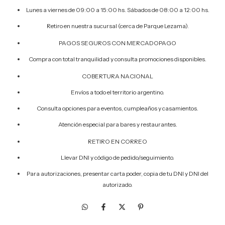
Lunes a viernes de 09:00 a 15:00 hs. Sábados de 08:00 a 12:00 hs.
Retiro en nuestra sucursal (cerca de Parque Lezama).
PAGOS SEGUROS CON MERCADOPAGO
Compra con total tranquilidad y consulta promociones disponibles.
COBERTURA NACIONAL
Envíos a todo el territorio argentino.
Consulta opciones para eventos, cumpleaños y casamientos.
Atención especial para bares y restaurantes.
RETIRO EN CORREO
Llevar DNI y código de pedido/seguimiento.
Para autorizaciones, presentar carta poder, copia de tu DNI y DNI del
autorizado.