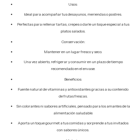
Usos:
Ideal para acompañar tus desayunos, meriendas o postres.
Perfectas para rellenar tartas, crepes o darle un toque especial a tus
platos salados.
Conservación:
Mantener en un lugar fresco y seco.
Una vez abierto, refrigerar y consumir en un plazo de tiempo
recomendado en el envase.
Beneficios:
Fuente natural de vitaminas y antioxidantes gracias a su contenido
de frutas frescas.
Sin colorantes ni sabores artificiales, pensado para los amantes de la
alimentación saludable.
Aporta un toque gourmet a tus comidas y sorprende a tus invitados
con sabores únicos.