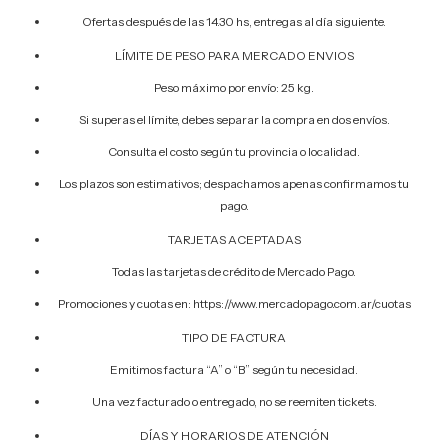
Ofertas después de las 14.30 hs, entregas al día siguiente.
LÍMITE DE PESO PARA MERCADO ENVIOS
Peso máximo por envío: 25 kg.
Si superas el límite, debes separar la compra en dos envíos.
Consulta el costo según tu provincia o localidad.
Los plazos son estimativos; despachamos apenas confirmamos tu
pago.
TARJETAS ACEPTADAS
Todas las tarjetas de crédito de Mercado Pago.
Promociones y cuotas en: https://www.mercadopago.com.ar/cuotas
TIPO DE FACTURA
Emitimos factura “A” o “B” según tu necesidad.
Una vez facturado o entregado, no se reemiten tickets.
DÍAS Y HORARIOS DE ATENCIÓN