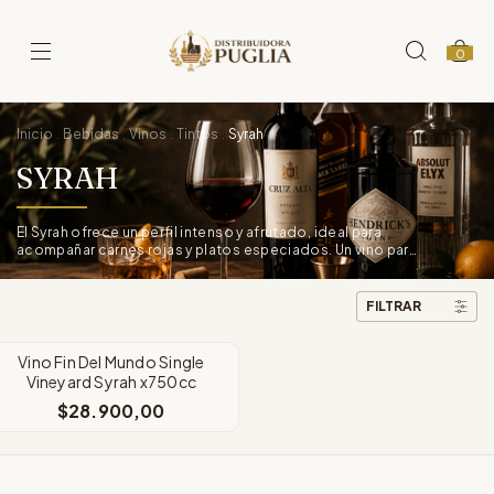
0
Inicio
Bebidas
Vinos
Tintos
Syrah
.
.
.
.
SYRAH
El Syrah ofrece un perfil intenso y afrutado, ideal para
acompañar carnes rojas y platos especiados. Un vino para
disfrutar en buena
FILTRAR
Vino Fin Del Mundo Single
Vineyard Syrah x750cc
$28.900,00