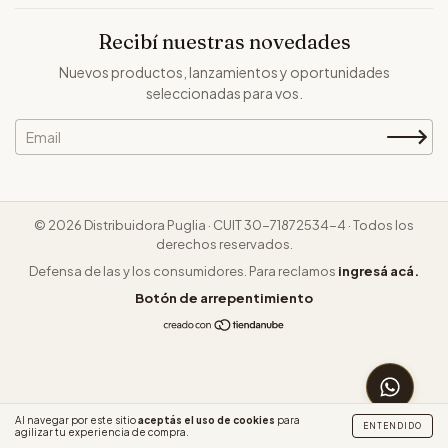
Recibí nuestras novedades
Nuevos productos, lanzamientos y oportunidades
seleccionadas para vos.
© 2026 Distribuidora Puglia · CUIT 30-71872534-4 · Todos los
derechos reservados.
Defensa de las y los consumidores. Para reclamos
ingresá acá.
Botón de arrepentimiento
CONSUL
Al navegar por este sitio
aceptás el uso de cookies
para
ENTENDIDO
agilizar tu experiencia de compra.