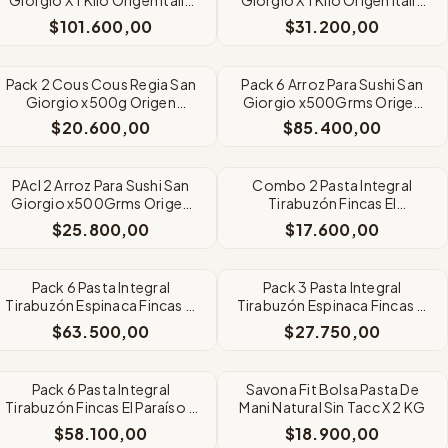
Gourmet
Gourmet
$101.600,00
$31.200,00
Pack 2 Cous Cous Regia San
Pack 6 Arroz Para Sushi San
Giorgio x500g Origen
Giorgio x500Grms Origen
Francia
Italia
$20.600,00
$85.400,00
PAcl 2 Arroz Para Sushi San
Combo 2 Pasta Integral
Giorgio x500Grms Origen
Tirabuzón Fincas El
Italia
ParaísoClasica y Espinca
$25.800,00
$17.600,00
Pack 6 Pasta Integral
Pack 3 Pasta Integral
Tirabuzón Espinaca Fincas El
Tirabuzón Espinaca Fincas El
Paraíso X 500Gr
Paraíso X 500Gr
$63.500,00
$27.750,00
Pack 6 Pasta Integral
Savona Fit Bolsa Pasta De
Tirabuzón Fincas El Paraíso X
Mani Natural Sin Tacc X 2 KG
500 Gr - Clasic
$58.100,00
$18.900,00