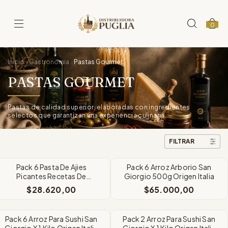
0
Inicio
Gastronomia
Pastas Gourmet
.
.
PASTAS GOURMET
Pastas de calidad superior, elaboradas con ingredientes
selectos que garantizan una experiencia culinaria
excepcional en cada plato.
FILTRAR
Pack 6 Pasta De Ajies
Pack 6 Arroz Arborio San
Picantes Recetas De
Giorgio 500g Origen Italia
Entonces x80g
$28.620,00
$65.000,00
Pack 6 Arroz Para Sushi San
Pack 2 Arroz Para Sushi San
Giorgio X 1 Kilo Origen Italia
Giorgio X 1 Kilo Origen Italia