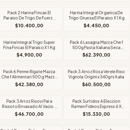
Pack 2 Harina Fincas El
Harina Integral Organica De
Paraiso De Trigo De Fuerza
Trigo Gruesa El Paraiso X 1 Kg
Tipo 0000 X1kg.
$10.400,00
$4.450,00
Harina Integral Trigo Super
Pack 6 Lasagna Mazza Chef
Fina Fincas El Paraiso X 1 Kg
500g Pasta Italiana Seca
Importada Alimentari
$4.900,00
$62.390,00
Pack 6 Penne Rigate Mazza
Pack 3 Arroz Rosa Verele Riso
Chef Alimentari 500 g Mazza
Vignola Origini x340grs Italia
Alimentari
$42.380,00
$60.500,00
Pack 3 Arroz Risovi Para
Pack Surtidos A Eleccion
Rissoto Envasado Al Vacio x
Ramen Fideos Express 6 X
1KG Italia
25Grms Origen Brasil
$46.700,00
$15.330,00