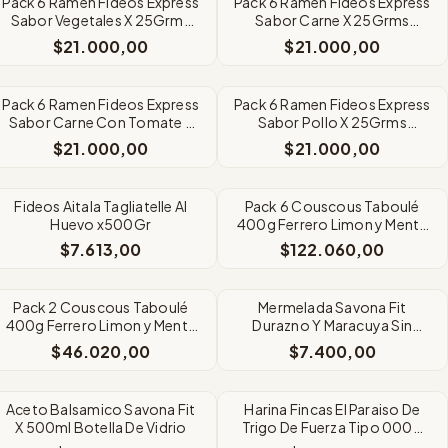
Pack 6 Ramen Fideos Express
Pack 6 Ramen Fideos Express
Sabor Vegetales X 25Grms
Sabor Carne X 25Grms
Origen Brasil
Origen Brasil
$21.000,00
$21.000,00
Pack 6 Ramen Fideos Express
Pack 6 Ramen Fideos Express
Sabor Carne Con Tomate X
Sabor Pollo X 25Grms
25Grms Origen Brasil
Origen Brasil
$21.000,00
$21.000,00
Fideos Aitala Tagliatelle Al
Pack 6 Couscous Taboulé
Huevo x500Gr
400g Ferrero Limon y Menta
Origen Francia
$7.613,00
$122.060,00
Pack 2 Couscous Taboulé
Mermelada Savona Fit
400g Ferrero Limon y Menta
Durazno Y Maracuya Sin
Origen Francia
Azúcar Agregada 400g
$46.020,00
$7.400,00
Aceto Balsamico Savona Fit
Harina Fincas El Paraiso De
X 500ml Botella De Vidrio
Trigo De Fuerza Tipo 0000
X1kg.