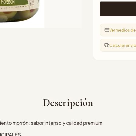
Ver medios d
Calcular enví
Descripción
miento morrón: sabor intenso y calidad premium
NCIPALES