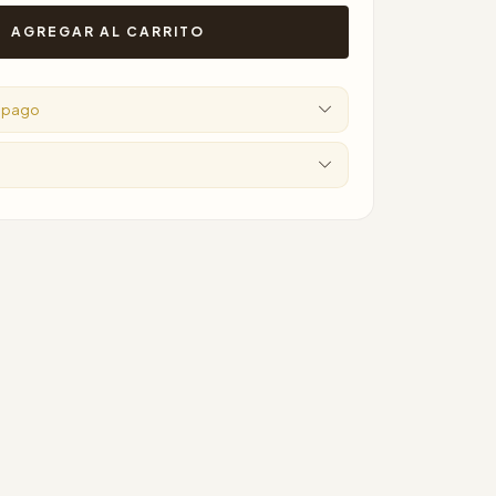
e pago
o