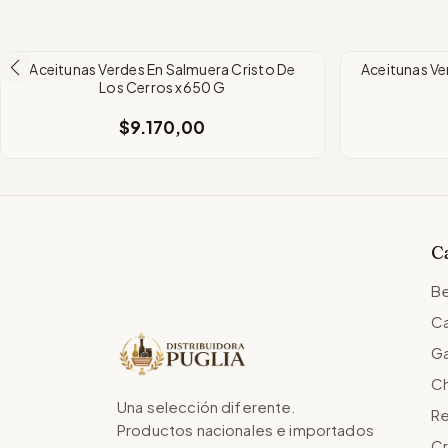
Aceitunas Verdes En Salmuera Cristo De
Aceitunas Ve
Los Cerros x650 G
$9.170,00
C
Be
Ca
Ga
Ch
Una selección diferente.
Re
Productos nacionales e importados
Cr