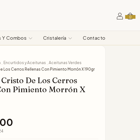
0
s Y Combos
Cristalería
Contacto
a
Encurtidos y Aceitunas
Aceitunas Verdes
.
.
De Los Cerros Rellenas Con Pimiento Morrón X 190gr
 Cristo De Los Cerros
Con Pimiento Morrón X
,00
24