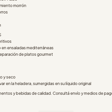
pimiento morrón
erros
m
S
ritivos
 en ensaladas mediterráneas
preparación de platos gourmet
co y seco
ar en la heladera, sumergidas en su líquido original
imentos y bebidas de calidad. Consultá envío y medios de pago