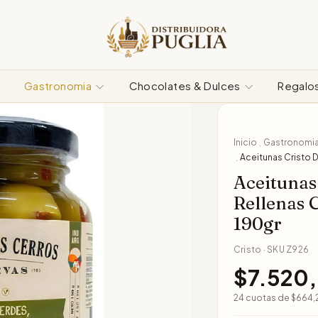
Gastronomia
Chocolates & Dulces
Regalo
Inicio
Gastronomi
.
Aceitunas Cristo 
.
Aceitunas
Rellenas 
190gr
Cristo
·
SKU
Z926
$7.520
24
cuotas de
$664,