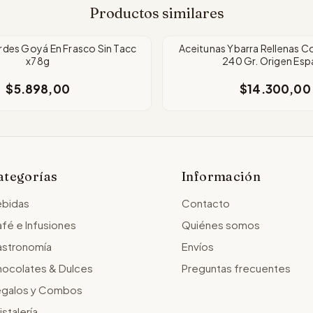
Productos similares
rdes Goyá En Frasco Sin Tacc
Aceitunas Ybarra Rellenas C
x78g
240 Gr. Origen Esp
$5.898,00
$14.300,00
ategorías
Información
bidas
Contacto
fé e Infusiones
Quiénes somos
stronomía
Envíos
ocolates & Dulces
Preguntas frecuentes
galos y Combos
istalería