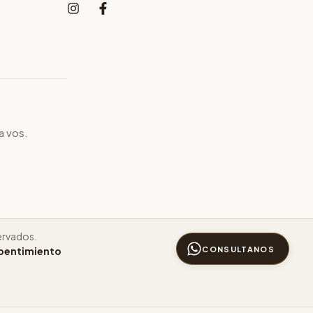
a vos.
ervados.
CONSULTANOS
epentimiento