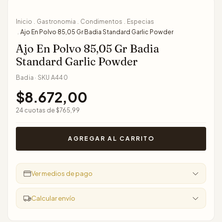
Inicio
Gastronomia
Condimentos
Especias
.
.
.
Ajo En Polvo 85,05 Gr Badia Standard Garlic Powder
.
Ajo En Polvo 85,05 Gr Badia
Standard Garlic Powder
Badia
·
SKU
A440
$8.672,00
24
cuotas de
$765,99
Ver medios de pago
Calcular envío