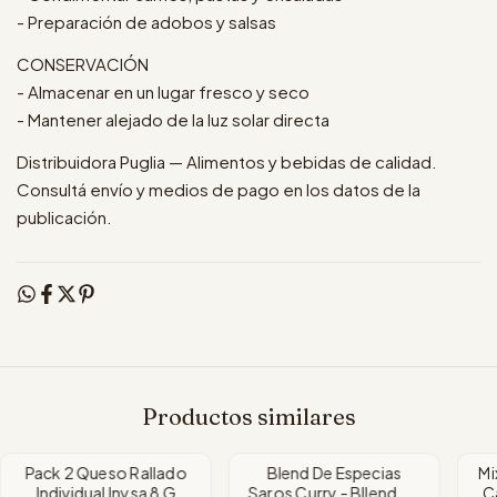
- Preparación de adobos y salsas
CONSERVACIÓN
- Almacenar en un lugar fresco y seco
- Mantener alejado de la luz solar directa
Distribuidora Puglia — Alimentos y bebidas de calidad.
Consultá envío y medios de pago en los datos de la
publicación.
Productos similares
Pack 2 Queso Rallado
Blend De Especias
Mi
Individual Inysa 8 G
Saros Curry - Bllend De
C