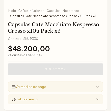
Inicio
Cafe e Infusiones
Capsulas
Nespresso
.
.
.
Capsulas Cafe Macchiato Nespresso Grosso x10u Pack x3
.
Capsulas Cafe Macchiato Nespresso
Grosso x10u Pack x3
Conintra
·
SKU
P330
$48.200,00
24
cuotas de
$4.257,47
Ver medios de pago
Calcular envío