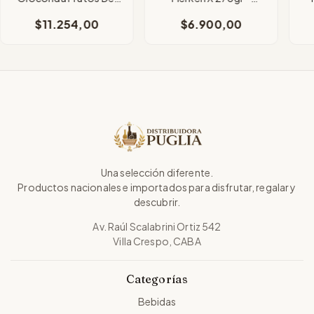
Bosque Vidrio
Origen Argentina
$11.254,00
$6.900,00
x330Grms
Una selección diferente.
Productos nacionales e importados para disfrutar, regalar y
descubrir.
Av. Raúl Scalabrini Ortiz 542
Villa Crespo, CABA
Categorías
Bebidas