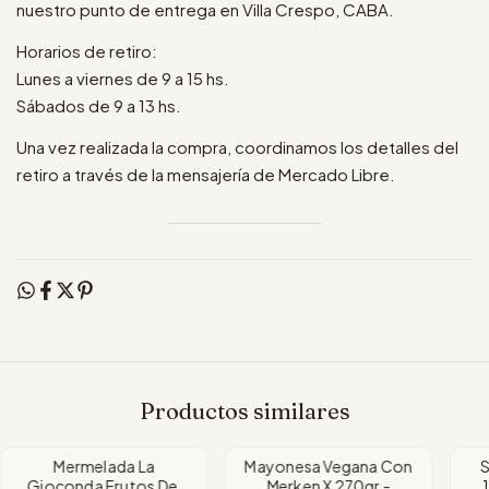
nuestro punto de entrega en Villa Crespo, CABA.
Horarios de retiro:
Lunes a viernes de 9 a 15 hs.
Sábados de 9 a 13 hs.
Una vez realizada la compra, coordinamos los detalles del
retiro a través de la mensajería de Mercado Libre.
Productos similares
Mermelada La
Mayonesa Vegana Con
S
Gioconda Frutos Del
Merken X 270gr -