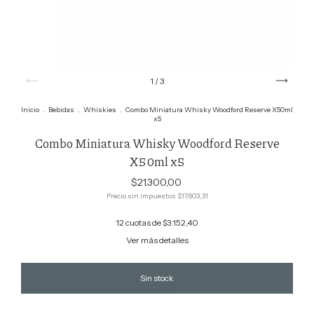
1
/
3
Inicio
.
Bebidas
.
Whiskies
.
Combo Miniatura Whisky Woodford Reserve X50ml
x5
Combo Miniatura Whisky Woodford Reserve
X50ml x5
$21.300,00
Precio sin impuestos
$17.603,31
12
cuotas de
$3.152,40
Ver más detalles