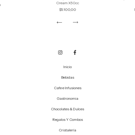
Cream X50cc
0
$5.100,00
Inicio
Bebidas
Cafe e Infusiones
Gastronomia
Chocolates & Dulces
Regalos Y Combos
Cristalería