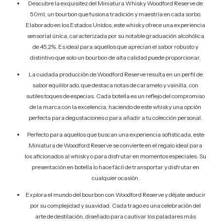
Descubre la exquisitez del Miniatura Whisky Woodford Reserve de
50ml, un bourbon que fusiona tradición y maestría en cada sorbo.
Elaborado en los Estados Unidos, este whisky ofrece una experiencia
sensorial única, caracterizada por su notable graduación alcohólica
de 45,2%. Es ideal para aquellos que aprecian el sabor robusto y
distintivo que solo un bourbon de alta calidad puede proporcionar.
La cuidada producción de Woodford Reserve resulta en un perfil de
sabor equilibrado, que destaca notas de caramelo y vainilla, con
sutiles toques de especias. Cada botella es un reflejo del compromiso
de la marca con la excelencia, haciendo de este whisky una opción
perfecta para degustaciones o para añadir a tu colección personal.
Perfecto para aquellos que buscan una experiencia sofisticada, este
Miniatura de Woodford Reserve se convierte en el regalo ideal para
los aficionados al whisky o para disfrutar en momentos especiales. Su
presentación en botella lo hace fácil de transportar y disfrutar en
cualquier ocasión.
Explora el mundo del bourbon con Woodford Reserve y déjate seducir
por su complejidad y suavidad. Cada trago es una celebración del
arte de destilación, diseñado para cautivar los paladares más