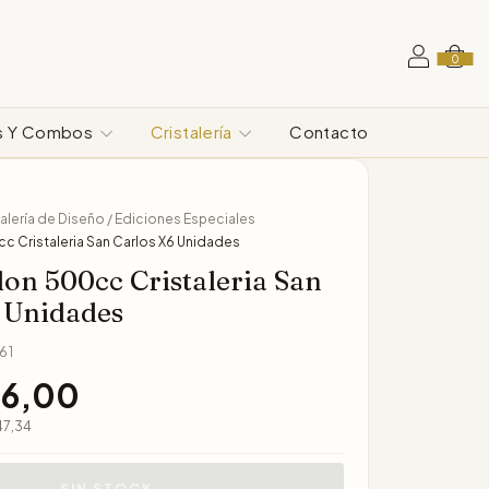
0
s Y Combos
Cristalería
Contacto
talería de Diseño / Ediciones Especiales
 Cristaleria San Carlos X6 Unidades
on 500cc Cristaleria San
 Unidades
61
26,00
47,34