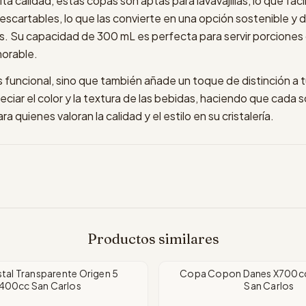
ta calidad, estas copas son aptas para lavavajillas, lo que facil
scartables, lo que las convierte en una opción sostenible y 
s. Su capacidad de 300 mL es perfecta para servir porcione
morable.
 funcional, sino que también añade un toque de distinción a 
ciar el color y la textura de las bebidas, haciendo que cada 
ara quienes valoran la calidad y el estilo en su cristalería.
Productos similares
tal Transparente Origen 5
Copa Copon Danes X700cc 
400cc San Carlos
San Carlos