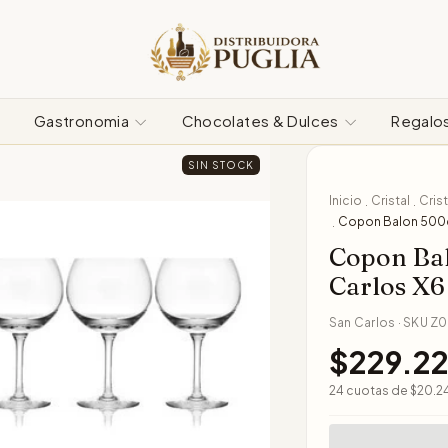
Gastronomia
Chocolates & Dulces
Regalo
SIN STOCK
Inicio
Cristal
Cris
.
.
Copon Balon 500cc
.
Copon Bal
Carlos X6
San Carlos
·
SKU
Z0
$229.2
24
cuotas de
$20.2