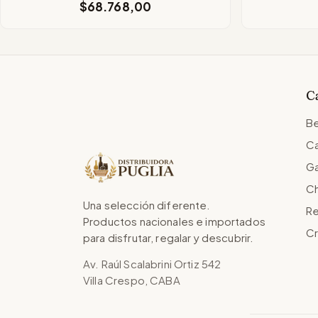
$68.768,00
C
Be
Ca
Ga
Ch
Una selección diferente.
Re
Productos nacionales e importados
Cr
para disfrutar, regalar y descubrir.
Av. Raúl Scalabrini Ortiz 542
Villa Crespo, CABA