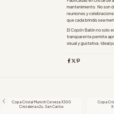
Fabricadas en cristal de al
mantenimiento. No son de
reuniones y celebracione
que cada brindis sea me
El Copón Balón no solo es
transparente permite apre
visual y gustativa. Ideal p
Copa Cristal Munich Cerveza X300
Copa Cris
Cristaleria x2u. San Carlos
X