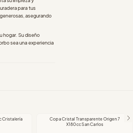
ita su limpieza y
duradera para tus
s generosas, asegurando
tu hogar. Su diseño
sorbo sea una experiencia
Cristalería
Copa Cristal Transparente Origen 7
X180cc San Carlos