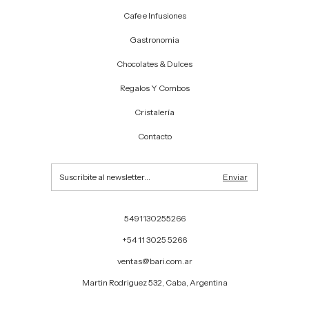
Cafe e Infusiones
Gastronomia
Chocolates & Dulces
Regalos Y Combos
Cristalería
Contacto
5491130255266
+54 11 3025 5266
ventas@bari.com.ar
Martin Rodriguez 532, Caba, Argentina