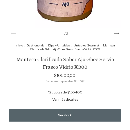
1
/
2
Inicio
.
Gastronomia
.
Dips y Untables
.
Untables Gourmet
.
Manteca
Clarificada Sabor Ajo Ghee Servio Frasco Vidrio X300
Manteca Clarificada Sabor Ajo Ghee Servio
Frasco Vidrio X300
$10.500,00
Precio sin impuestos
$8.677,69
12
cuotas de
$1.554,00
Ver más detalles