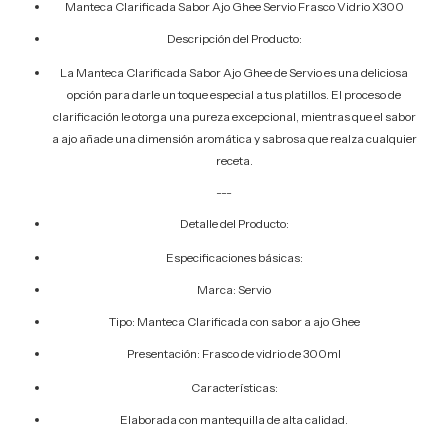
Manteca Clarificada Sabor Ajo Ghee Servio Frasco Vidrio X300
Descripción del Producto:
La Manteca Clarificada Sabor Ajo Ghee de Servio es una deliciosa
opción para darle un toque especial a tus platillos. El proceso de
clarificación le otorga una pureza excepcional, mientras que el sabor
a ajo añade una dimensión aromática y sabrosa que realza cualquier
receta.
---
Detalle del Producto:
Especificaciones básicas:
Marca: Servio
Tipo: Manteca Clarificada con sabor a ajo Ghee
Presentación: Frasco de vidrio de 300ml
Características:
Elaborada con mantequilla de alta calidad.