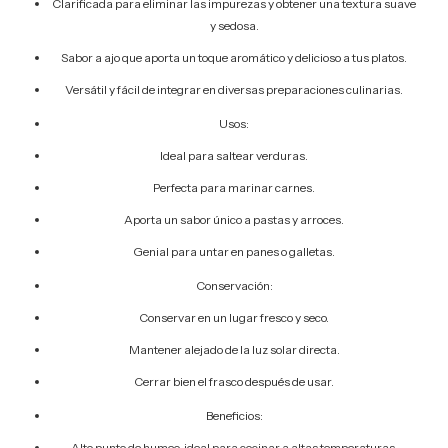
Clarificada para eliminar las impurezas y obtener una textura suave
y sedosa.
Sabor a ajo que aporta un toque aromático y delicioso a tus platos.
Versátil y fácil de integrar en diversas preparaciones culinarias.
Usos:
Ideal para saltear verduras.
Perfecta para marinar carnes.
Aporta un sabor único a pastas y arroces.
Genial para untar en panes o galletas.
Conservación:
Conservar en un lugar fresco y seco.
Mantener alejado de la luz solar directa.
Cerrar bien el frasco después de usar.
Beneficios:
Alto punto de humeo, ideal para cocinar a altas temperaturas.