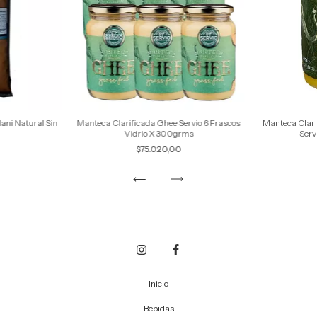
ani Natural Sin
Manteca Clarificada Ghee Servio 6 Frascos
Manteca Clari
Vidrio X 300grms
Serv
$75.020,00
Inicio
Bebidas