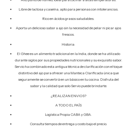
Libre de lactosa y caseína, apto para personas con intolerancias.
Rico en ácidos grasos saludables.
Aporta un delicioso sabor a ajo sin la necesidad de pelar ni picar ajos
frescos.
Historia:
El Ghee es un alimento tradicional en la India, donde se ha utilizado
durante siglos por sus propiedades nutricionales y su exquisito sabor.
Servio ha combinado esta antigua técnica de clarificación con el toque
distintivo del ajo para ofrecer una Manteca Clarificada única que
seguramente se convertirá en un básico en tu cocina. Disfruta del
sabor y la calidad que solo Servio puede brindarte.
¿REALIZAN ENVIOS?
A TODO EL PAÍS
Logística Propia CABA y GBA.
Consulta tiempos de entrega y costo bajo el precio.