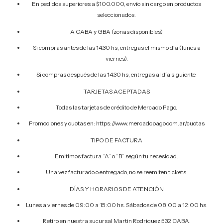
En pedidos superiores a $100.000, envío sin cargo en productos
seleccionados.
A CABA y GBA (zonas disponibles)
Si compras antes de las 14.30 hs, entregas el mismo día (lunes a
viernes).
Si compras después de las 14.30 hs, entregas al día siguiente.
TARJETAS ACEPTADAS
Todas las tarjetas de crédito de Mercado Pago.
Promociones y cuotas en: https://www.mercadopago.com.ar/cuotas
TIPO DE FACTURA
Emitimos factura “A” o “B” según tu necesidad.
Una vez facturado o entregado, no se reemiten tickets.
DÍAS Y HORARIOS DE ATENCIÓN
Lunes a viernes de 09:00 a 15:00 hs. Sábados de 08:00 a 12:00 hs.
Retiro en nuestra sucursal Martin Rodriguez 532 CABA.