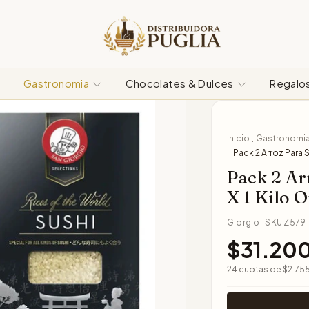
Gastronomia
Chocolates & Dulces
Regalo
Inicio
Gastronomi
.
Pack 2 Arroz Para S
.
Pack 2 Ar
X 1 Kilo 
Giorgio
·
SKU
Z579
$31.20
24
cuotas de
$2.75