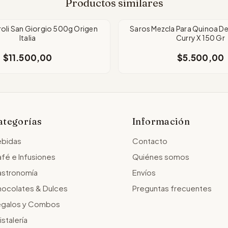
Productos similares
roli San Giorgio 500g Origen
Saros Mezcla Para Quinoa De
Italia
Curry X 150 Gr
$11.500,00
$5.500,00
ategorías
Información
bidas
Contacto
fé e Infusiones
Quiénes somos
stronomía
Envíos
ocolates & Dulces
Preguntas frecuentes
galos y Combos
istalería