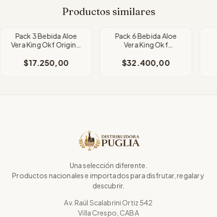
Productos similares
Pack 3 Bebida Aloe
Pack 6 Bebida Aloe
Vera King Okf Original
Vera King Okf
Sin Azúcar Zero 500ml
Strawberry Sin Azúcar
$17.250,00
$32.400,00
Zero 500ml
Una selección diferente.
Productos nacionales e importados para disfrutar, regalar y
descubrir.
Av. Raúl Scalabrini Ortiz 542
Villa Crespo, CABA