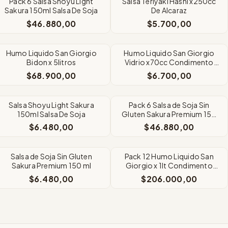
Pack 6 Salsa Shoyu Light
Salsa Teriyaki Hashi x250cc
Sakura 150ml Salsa De Soja
De Alcaraz
$46.880,00
$5.700,00
SIN STOCK
SIN STOCK
Humo Liquido San Giorgio
Humo Liquido San Giorgio
Bidon x 5litros
Vidrio x70cc Condimento
Ahumado
$68.900,00
$6.700,00
SIN STOCK
SIN STOCK
Salsa Shoyu Light Sakura
Pack 6 Salsa de Soja Sin
150ml Salsa De Soja
Gluten Sakura Premium 150
ml
$6.480,00
$46.880,00
SIN STOCK
SIN STOCK
Salsa de Soja Sin Gluten
Pack 12 Humo Liquido San
Sakura Premium 150 ml
Giorgio x 1lt Condimento
para Carne
$6.480,00
$206.000,00