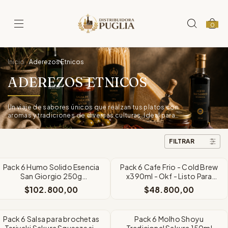
0
Inicio
Aderezos Etnicos
.
ADEREZOS ETNICOS
Un viaje de sabores únicos que realzan tus platos con
aromas y tradiciones de diversas culturas. Ideal para
comidas exóticas.
FILTRAR
Pack 6 Humo Solido Esencia
Pack 6 Cafe Frio - Cold Brew
San Giorgio 250g
x390ml - Okf - Listo Para
Condimento para Carne
Beber
$102.800,00
$48.800,00
Pack 6 Salsa para brochetas
Pack 6 Molho Shoyu
Teriyaki Sakura Squeeze sin
Tradicional Sakura 150ml