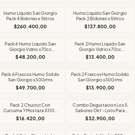
SIN STOCK
SIN STOCK
Humo Liquido San Giorgio
Humo Liquido San Giorgio
Pack 4 Bidones x 5litros
Pack 2 Bidones x 5litros
$260.400,00
$137.800,00
SIN STOCK
SIN STOCK
Pack 6 Humo Liquido San
Pack 2 Humo Liquido San
Giorgio Vidrio x70cc
Giorgio Vidrio x70cc
Condimento Ahumado
Condimento Ahumado
$48.200,00
$13.400,00
SIN STOCK
SIN STOCK
Pack 6 Frascos Humo Solido
Pack 2 Frascos Humo Solido
San Giorgio x30Grms
San Giorgio x30Grms
$49.700,00
$13.900,00
SIN STOCK
SIN STOCK
Pack 2 Chucrut Con
Combo Degustacion Los 5
Curcuma Y Mostaza X310g
Sabores Okf - Listo Para
Narda Lepes
Beber
$16.420,00
$32.900,00
SIN STOCK
SIN STOCK