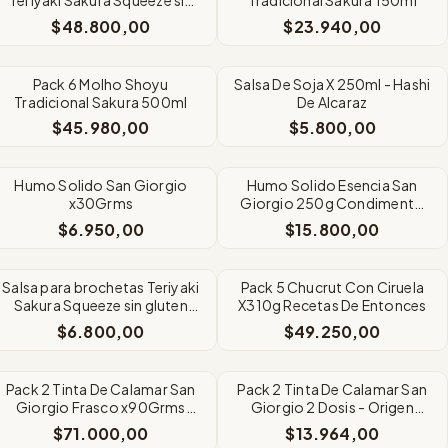
gluten 210 g
$48.800,00
$23.940,00
Pack 6 Molho Shoyu
Salsa De Soja X 250ml - Hashi
Tradicional Sakura 500ml
De Alcaraz
$45.980,00
$5.800,00
Humo Solido San Giorgio
Humo Solido Esencia San
x30Grms
Giorgio 250g Condimento
para Carne
$6.950,00
$15.800,00
SIN STOCK
Salsa para brochetas Teriyaki
Pack 5 Chucrut Con Ciruela
Sakura Squeeze sin gluten
X310g Recetas De Entonces
210 g
$6.800,00
$49.250,00
SIN STOCK
SIN STOCK
Pack 2 Tinta De Calamar San
Pack 2 Tinta De Calamar San
Giorgio Frasco x90Grms
Giorgio 2 Dosis - Origen
Origen Español
Español
$71.000,00
$13.964,00