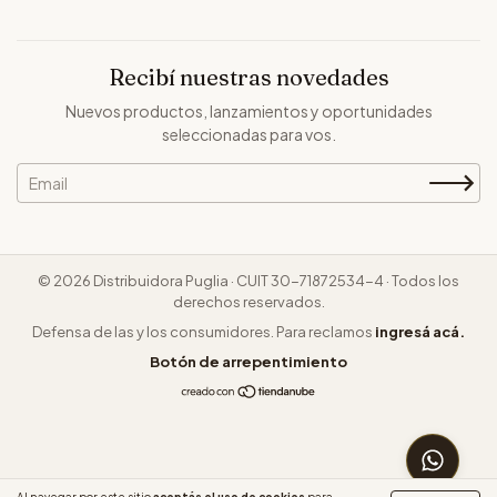
Recibí nuestras novedades
Nuevos productos, lanzamientos y oportunidades
seleccionadas para vos.
© 2026 Distribuidora Puglia · CUIT 30-71872534-4 · Todos los
derechos reservados.
Defensa de las y los consumidores. Para reclamos
ingresá acá.
Botón de arrepentimiento
CONSUL