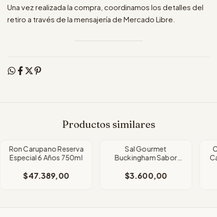
Una vez realizada la compra, coordinamos los detalles del
retiro a través de la mensajería de Mercado Libre.
Productos similares
Ron Carupano Reserva
Sal Gourmet
C
Especial 6 Años 750ml
Buckingham Sabor
Ca
Morron Y Cebolla
$47.389,00
$3.600,00
x55Grms