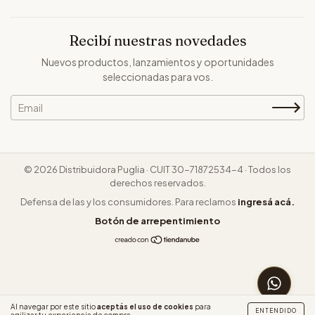
Recibí nuestras novedades
Nuevos productos, lanzamientos y oportunidades
seleccionadas para vos.
© 2026 Distribuidora Puglia · CUIT 30-71872534-4 · Todos los
derechos reservados.
Defensa de las y los consumidores. Para reclamos
ingresá acá.
Botón de arrepentimiento
CONSUL
Al navegar por este sitio
aceptás el uso de cookies
para
ENTENDIDO