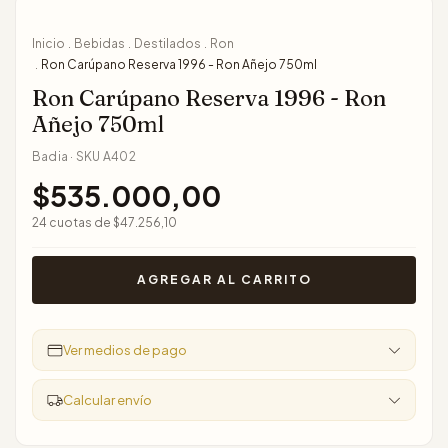
Inicio
Bebidas
Destilados
Ron
.
.
.
Ron Carúpano Reserva 1996 - Ron Añejo 750ml
.
Ron Carúpano Reserva 1996 - Ron
Añejo 750ml
Badia
·
SKU
A402
$535.000,00
24
cuotas de
$47.256,10
Ver medios de pago
Calcular envío