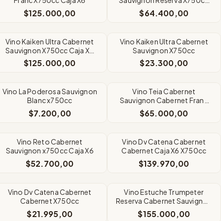
Caja X6
$125.000,00
$64.400,00
Vino Kaiken Ultra Cabernet
Vino Kaiken Ultra Cabernet
Sauvignon X750cc Caja X6
Sauvignon X750cc
Envios
$125.000,00
$23.300,00
Vino La Poderosa Sauvignon
Vino Teia Cabernet
Blanc x750cc
Sauvignon Cabernet Franc
x750cc Caja X6
$7.200,00
$65.000,00
Vino Reto Cabernet
Vino Dv Catena Cabernet
Sauvignon x750cc Caja X6
Cabernet Caja X6 X750cc
$52.700,00
$139.970,00
Vino Dv Catena Cabernet
Vino Estuche Trumpeter
Cabernet X750cc
Reserva Cabernet Sauvignon
x750cc X6
$21.995,00
$155.000,00