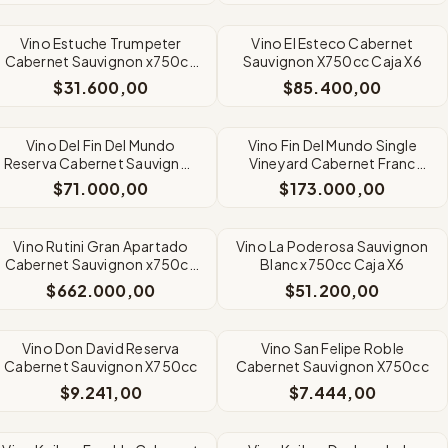
Vino Estuche Trumpeter
Vino El Esteco Cabernet
Cabernet Sauvignon x750cc
Sauvignon X750cc Caja X6
X2 Unidades
$31.600,00
$85.400,00
Vino Del Fin Del Mundo
Vino Fin Del Mundo Single
Reserva Cabernet Sauvignon
Vineyard Cabernet Franc
X750cc Caja X6
Caja x6
$71.000,00
$173.000,00
Vino Rutini Gran Apartado
Vino La Poderosa Sauvignon
Cabernet Sauvignon x750cc
Blanc x750cc Caja X6
Caja X6
$662.000,00
$51.200,00
Vino Don David Reserva
Vino San Felipe Roble
Cabernet Sauvignon X750cc
Cabernet Sauvignon X750cc
$9.241,00
$7.444,00