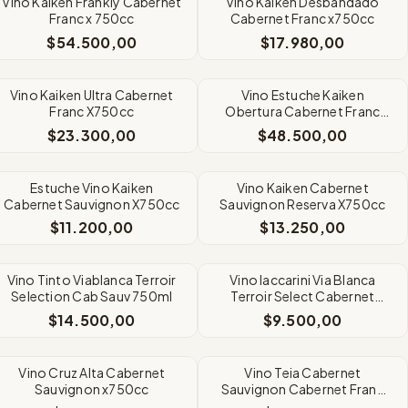
Vino Kaiken Frankly Cabernet
Vino Kaiken Desbandado
Franc x 750cc
Cabernet Franc x750cc
$54.500,00
$17.980,00
Vino Kaiken Ultra Cabernet
Vino Estuche Kaiken
Franc X750cc
Obertura Cabernet Franc
X750cc
$23.300,00
$48.500,00
Estuche Vino Kaiken
Vino Kaiken Cabernet
Cabernet Sauvignon X750cc
Sauvignon Reserva X750cc
$11.200,00
$13.250,00
Vino Tinto Viablanca Terroir
Vino Iaccarini Via Blanca
Selection Cab Sauv 750ml
Terroir Select Cabernet
Sauvignon x750cc
$14.500,00
$9.500,00
Vino Cruz Alta Cabernet
Vino Teia Cabernet
Sauvignon x750cc
Sauvignon Cabernet Franc
x750cc