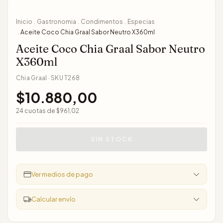
Inicio
Gastronomia
Condimentos
Especias
.
.
.
Aceite Coco Chia Graal Sabor Neutro X360ml
.
Aceite Coco Chia Graal Sabor Neutro
X360ml
Chia Graal
·
SKU
T268
$10.880,00
24
cuotas de
$961,02
Ver medios de pago
Calcular envío