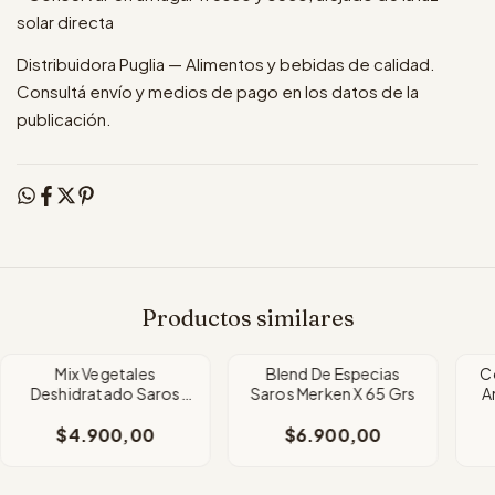
solar directa
Distribuidora Puglia — Alimentos y bebidas de calidad.
Consultá envío y medios de pago en los datos de la
publicación.
Productos similares
Mix Vegetales
Blend De Especias
C
Deshidratado Saros
Saros Merken X 65 Grs
A
Pesto X 30Gr
$4.900,00
$6.900,00