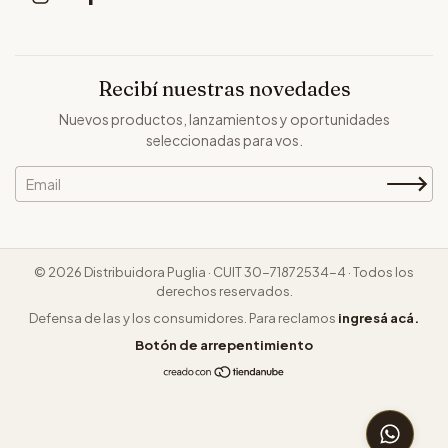
Recibí nuestras novedades
Nuevos productos, lanzamientos y oportunidades
seleccionadas para vos.
© 2026 Distribuidora Puglia · CUIT 30-71872534-4 · Todos los
derechos reservados.
Defensa de las y los consumidores. Para reclamos
ingresá acá.
Botón de arrepentimiento
CONSUL