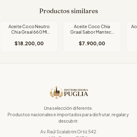
Productos similares
Aceite Coco Neutro
Aceite Coco Chia
Ac
Chia Graal 660 Ml
Graal Sabor Manteca
Frasco
X180ml
$18.200,00
$7.900,00
Una selección diferente.
Productos nacionales e importados para disfrutar, regalar y
descubrir.
Av. Raúl Scalabrini Ortiz 542