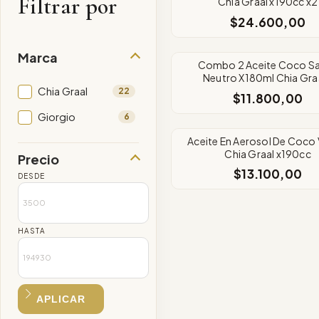
Filtrar por
Chia Graal x190cc x2
$24.600,00
Marca
Combo 2 Aceite Coco S
Neutro X180ml Chia Graa
Savona
Chia Graal
22
$11.800,00
Giorgio
6
Aceite En Aerosol De Coco 
Chia Graal x190cc
Precio
$13.100,00
DESDE
HASTA
APLICAR