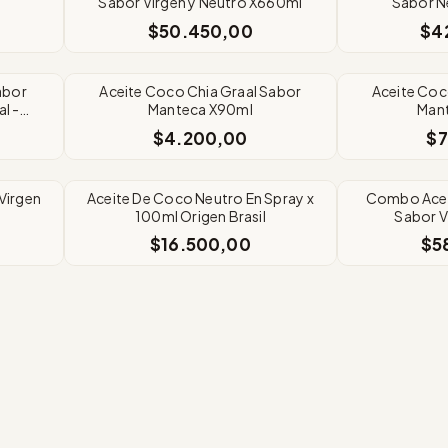
Sabor Virgen y Neutro X660ml
Sabor N
$50.450,00
$4
abor
Aceite Coco Chia Graal Sabor
Aceite Coc
l -
Manteca X90ml
Man
$4.200,00
$7
Virgen
Aceite De Coco Neutro En Spray x
Combo Acei
100ml Origen Brasil
Sabor V
$16.500,00
$5