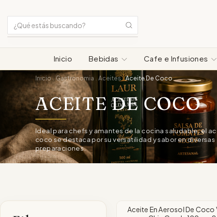
Inicio
Bebidas
Cafe e Infusiones
Inicio
Gastronomia
Aceites
Aceite De Coco
.
.
.
ACEITE DE COCO
Ideal para chefs y amantes de la cocina saludable, el a
coco se destaca por su versatilidad y sabor en diversas
preparaciones.
Aceite En Aerosol De Coco 