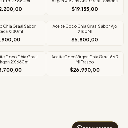
eutro 2 X 660ml
Virgen X180ml Chia Graal - Savona
2.200,00
$19.155,00
o Chia Graal Sabor
Aceite Coco Chia Graal Sabor Ajo
teca X180ml
X180Ml
.900,00
$5.800,00
te Coco Chia Graal
Aceite Coco Virgen Chia Graal 660
irgen 2 X 660ml
Ml Frasco
8.700,00
$26.990,00